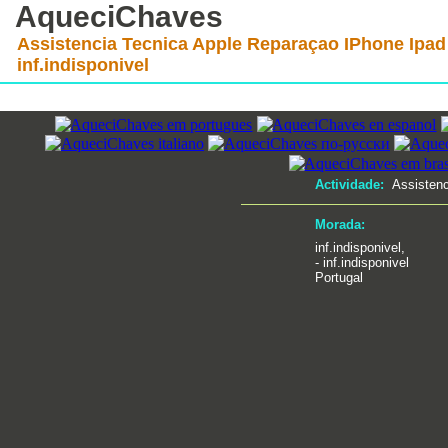
AqueciChaves
Assistencia Tecnica Apple Reparaçao IPhone Ipad
inf.indisponivel
Actividade:
Assisten
Morada:
inf.indisponivel,
- inf.indisponivel
Portugal