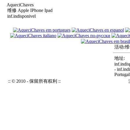
AqueciChaves
维修 Apple IPhone Ipad
inf.indisponivel
活动:
维修
地址:
inf.indis
- inf.ind
Portugal
:: © 2010 - 保留所有权利 ::